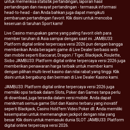
untuk memeriksa statistik pertandingan, laporan hasil
pertandingan dan riwayat pertandingan - termasuk informasi
head-to-head - dan Anda bahkan juga dapat mengikuti
pembaruan pertandingan favorit. Klik
disini
untuk mencoba
keseruan di taruhan Sport kami!
Live Casino merupakan game yang paling favorit oleh para
member taruhan di Asia sampai dengan saat ini. JAMBU33:
Platform digital online terpercaya versi 2026 pun dengan bangga
memberikan Anda beragam game di Live Dealer berbasis web
dan mobile seperti Baccarat, Dragon / Tiger, Blackjack, Roulette,
Sicbo JAMBU33: Platform digital online terpercaya versi 2026 juga
memberikan penawaran harga terbaik untuk member kami
dengan pilihan multi-level kasino dan nilai rabat yang tinggi. Klik
disini
untuk bergabung dan bermain di Live Dealer Kasino kami.
JAMBU33: Platform digital online terpercaya versi 2026 juga
memiliki opsi terbaik dalam Slots, Poker dan Games tanpa perlu
di-download, juga tersedia dalam versi mobile. Anda dapat
menikmati semua game Slot dan Kasino terbaru yang inovatif
seperti Blackjack, Casino Hold?em Video Poker dll. Anda memiliki
kesempatan untuk memenangkan jackpot dengan nilai yang
besar. Klik
disini
untuk memasuki dunia SLOT JAMBU33: Platform
digital online terpercaya versi 2026.