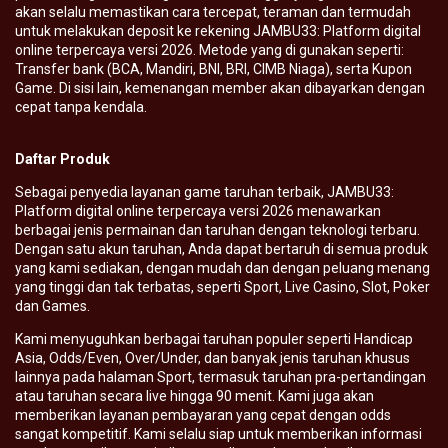
akan selalu memastikan cara tercepat, teraman dan termudah
untuk melakukan deposit ke rekening JAMBU33: Platform digital
online terpercaya versi 2026. Metode yang di gunakan seperti:
Transfer bank (BCA, Mandiri, BNI, BRI, CIMB Niaga), serta Kupon
Game. Di sisi lain, kemenangan member akan dibayarkan dengan
cepat tanpa kendala.
Daftar Produk
Sebagai penyedia layanan game taruhan terbaik, JAMBU33:
Platform digital online terpercaya versi 2026 menawarkan
berbagai jenis permainan dan taruhan dengan teknologi terbaru.
Dengan satu akun taruhan, Anda dapat bertaruh di semua produk
yang kami sediakan, dengan mudah dan dengan peluang menang
yang tinggi dan tak terbatas, seperti Sport, Live Casino, Slot, Poker
dan Games.
Kami menyuguhkan berbagai taruhan populer seperti Handicap
Asia, Odds/Even, Over/Under, dan banyak jenis taruhan khusus
lainnya pada halaman Sport, termasuk taruhan pra-pertandingan
atau taruhan secara live hingga 90 menit. Kami juga akan
memberikan layanan pembayaran yang cepat dengan odds
sangat kompetitif. Kami selalu siap untuk memberikan informasi