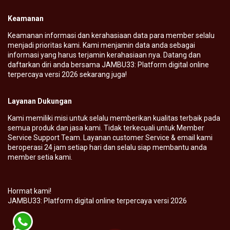
Keamanan
Keamanan informasi dan kerahasiaan data para member selalu
menjadi prioritas kami. Kami menjamin data anda sebagai
informasi yang harus terjamin kerahasiaan nya. Datang dan
daftarkan diri anda bersama JAMBU33: Platform digital online
terpercaya versi 2026 sekarang juga!
Layanan Dukungan
Kami memiliki misi untuk selalu memberikan kualitas terbaik pada
semua produk dan jasa kami. Tidak terkecuali untuk Member
Service Support Team. Layanan customer Service & email kami
beroperasi 24 jam setiap hari dan selalu siap membantu anda
member setia kami.
Hormat kami!
JAMBU33: Platform digital online terpercaya versi 2026