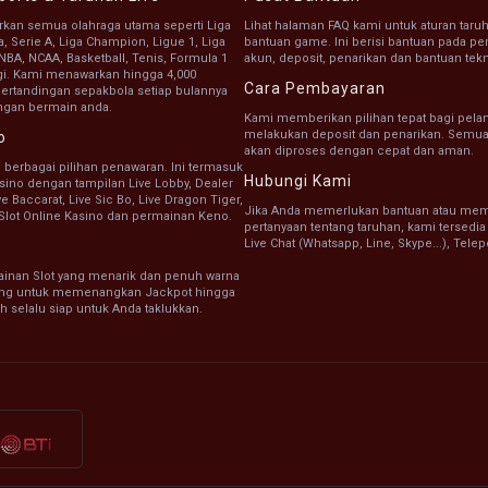
kan semua olahraga utama seperti Liga
Lihat halaman FAQ kami untuk aturan taru
ga, Serie A, Liga Champion, Ligue 1, Liga
bantuan game. Ini berisi bantuan pada 
NBA, NCAA, Basketball, Tenis, Formula 1
akun, deposit, penarikan dan bantuan tekn
gi. Kami menawarkan hingga 4,000
Cara Pembayaran
pertandingan sepakbola setiap bulannya
ngan bermain anda.
Kami memberikan pilihan tepat bagi pela
melakukan deposit dan penarikan. Semua 
o
akan diproses dengan cepat dan aman.
 berbagai pilihan penawaran. Ini termasuk
Hubungi Kami
asino dengan tampilan Live Lobby, Dealer
ive Baccarat, Live Sic Bo, Live Dragon Tiger,
Jika Anda memerlukan bantuan atau memi
, Slot Online Kasino dan permainan Keno.
pertanyaan tentang taruhan, kami tersedia
Live Chat (Whatsapp, Line, Skype...), Tele
inan Slot yang menarik dan penuh warna
ng untuk memenangkan Jackpot hingga
h selalu siap untuk Anda taklukkan.