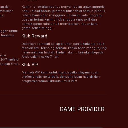
han dan
Kami menawarkan bonus penyambutan untuk anggota
pembukaan
baru, reload bonus, promosi bulanan di semua produk,
is.
rebate harian dan mingguan. Selain itu, ada program
ucapan terima kasih untuk anggota yang aktif dan
banyak game mini untuk memberikan ribuan kartu
game setiap minggu.
nggan untuk
transaksi
Klub Reward
Dapatkan poin dari setiap taruhan dan tukarkan produk
fashion atau teknologi terbaru ketika Anda mengunjungi
halaman tukar hadiah. Hadiah akan dikirimkan kepada
liki
Anda dalam waktu 7 hari.
 24/7 melalui
pon dan Email.
Klub VIP
Menjadi VIP kami untuk mendapatkan layanan dan
profesionalisme terbaik, dengan ribuan hadiah dan
program promosi khusus untuk VIP!
GAME PROVIDER