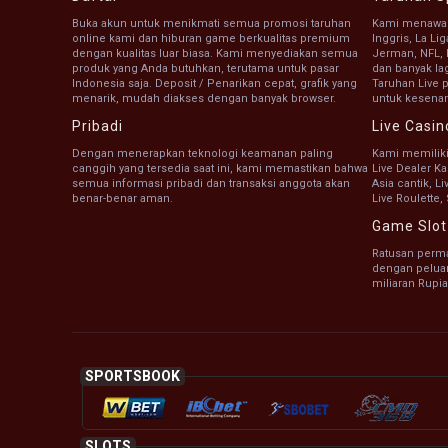
Buka akun untuk menikmati semua promosi taruhan
Kami menawar
online kami dan hiburan game berkualitas premium
Inggris, La Li
dengan kualitas luar biasa. Kami menyediakan semua
Jerman, NFL, 
produk yang Anda butuhkan, terutama untuk pasar
dan banyak la
Indonesia saja. Deposit / Penarikan cepat, grafik yang
Taruhan Live 
menarik, mudah diakses dengan banyak browser.
untuk kesena
Pribadi
Live Casin
Dengan menerapkan teknologi keamanan paling
Kami memiliki
canggih yang tersedia saat ini, kami memastikan bahwa
Live Dealer K
semua informasi pribadi dan transaksi anggota akan
Asia cantik, L
benar-benar aman.
Live Roulette
Game Slot
Ratusan perma
dengan pelua
miliaran Rupia
SPORTSBOOK
SLOTS