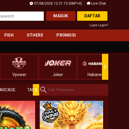
07/08/2026 12:21:16 (GMT+0)
Live Chat
MASUK
DAFTAR
Lupa Login?
FISH
OTHERS
PROMOSI
Vpower
Joker
Habanero
ARCADE
TABLE