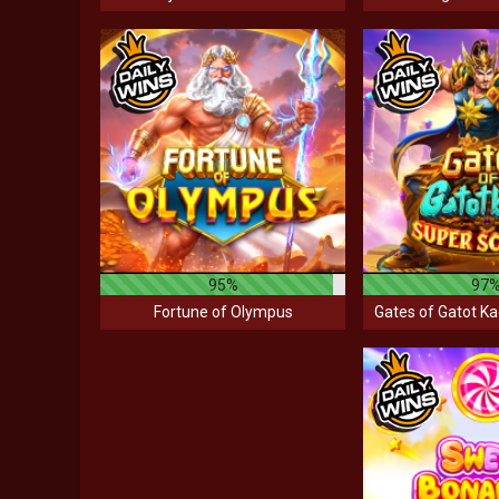
95%
97
Fortune of Olympus