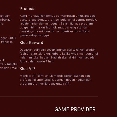
Promosi
han dan
Kami menawarkan bonus penyambutan untuk anggota
pembukaan
baru, reload bonus, promosi bulanan di semua produk,
is.
rebate harian dan mingguan. Selain itu, ada program
ucapan terima kasih untuk anggota yang aktif dan
banyak game mini untuk memberikan ribuan kartu
game setiap minggu.
nggan untuk
transaksi
Klub Reward
Dapatkan poin dari setiap taruhan dan tukarkan produk
fashion atau teknologi terbaru ketika Anda mengunjungi
halaman tukar hadiah. Hadiah akan dikirimkan kepada
liki
Anda dalam waktu 7 hari.
 24/7 melalui
pon dan Email.
Klub VIP
Menjadi VIP kami untuk mendapatkan layanan dan
profesionalisme terbaik, dengan ribuan hadiah dan
program promosi khusus untuk VIP!
GAME PROVIDER