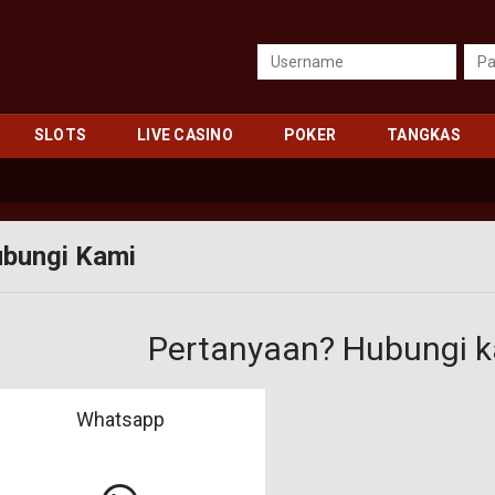
SLOTS
LIVE CASINO
POKER
TANGKAS
bungi Kami
Pertanyaan? Hubungi k
Whatsapp