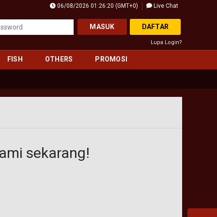
06/08/2026 01:26:20 (GMT+0)
Live Chat
MASUK
DAFTAR
Lupa Login?
FISH
OTHERS
PROMOSI
ami sekarang!